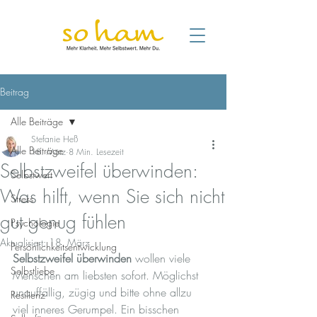
Beitrag
Alle Beiträge
Stefanie Heß
Alle Beiträge
18. März
8 Min. Lesezeit
Selbstzweifel überwinden:
Selbstwert
Was hilft, wenn Sie sich nicht
Stress
gut genug fühlen
Psychologie
Aktualisiert:
18. März
Persönlichkeitsentwicklung
Selbstzweifel überwinden
 wollen viele 
Selbstliebe
Menschen am liebsten sofort. Möglichst 
unauffällig, zügig und bitte ohne allzu 
Resilienz
viel inneres Gerumpel. Ein bisschen 