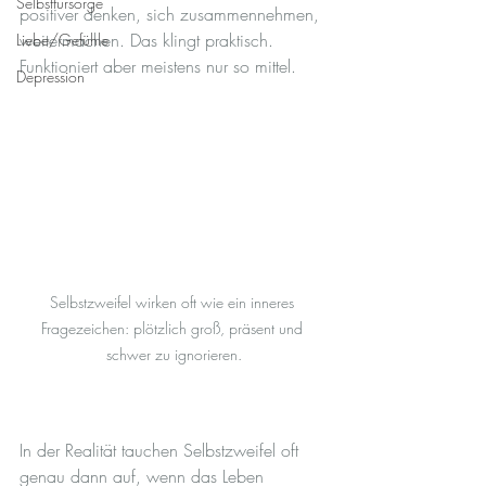
Selbstfürsorge
positiver denken, sich zusammennehmen, 
weitermachen. Das klingt praktisch. 
Liebe/Gefühle
Funktioniert aber meistens nur so mittel.
Depression
Selbstzweifel wirken oft wie ein inneres 
Fragezeichen: plötzlich groß, präsent und 
schwer zu ignorieren.
In der Realität tauchen Selbstzweifel oft 
genau dann auf, wenn das Leben 