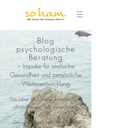
Blog
psychologische
Beratung
– Impulse für seelische
Gesundheit und persönliche
Weiterentwicklung
Das Leben wird immer schneller – und
oft bleibt kaum Zeit, innezuhalten.
Genau hier setzt mein Blog an: mit