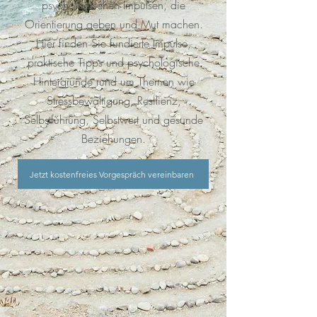
psychologischen Impulsen, die
Orientierung geben und Mut machen.
Hier finden Sie fundierte Impulse,
praktische Tipps und psychologische
Hintergründe rund um Themen wie
Stressbewältigung, Resilienz,
Selbstführung, Selbstwert und gesunde
Beziehungen.
Jetzt kostenfreies Vorgespräch vereinbaren