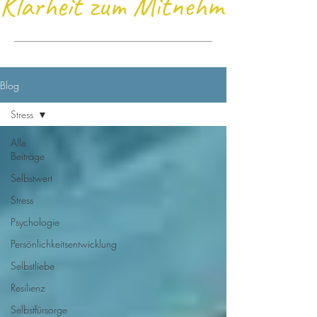
Klarheit zum Mitnehmen
Blog
Stress
Alle
Beiträge
Selbstwert
Stress
Psychologie
Persönlichkeitsentwicklung
Selbstliebe
Resilienz
Selbstfürsorge