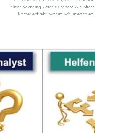
gegen Stress
Stress verstehen bedeutet, die Mechanismen
hinter Belastung klarer zu sehen: wie Stress im
Körper entsteht, warum wir unterschiedlich
darauf reagieren und welche Faktoren ihn
verstärken. Dieser Artikel zeigt, wie Stress wirkt,
welche Symptome typisch sind und wie Sie
frühzeitig gegensteuern können – für mehr
Klarheit, Selbstführung und innere Stärke.