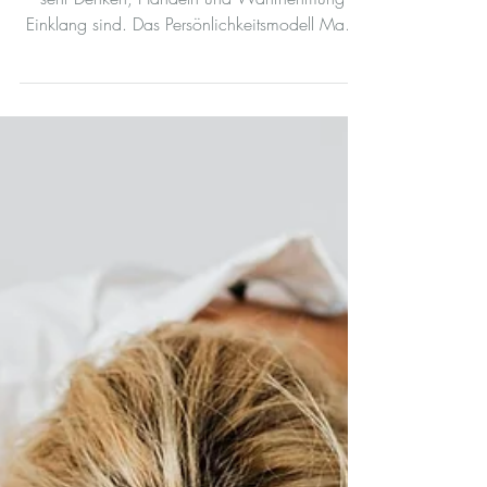
Typo 3® sichtbar macht
Die Authentizität der Persönlichkeit zeigt, wie
sehr Denken, Handeln und Wahrnehmung im
Einklang sind. Das Persönlichkeitsmodell Master
Typo 3® macht sichtbar, welche inneren Anteile
Sie stärken – und welche unter Stress die
Führung übernehmen. Anhand eines
Fallbeispiels wird deutlich, wie Bewusstsein über
diese Dynamik hilft, alte Muster zu erkennen,
neue Handlungsstrategien zu entwickeln und
die eigene Selbstführung zu vertiefen.