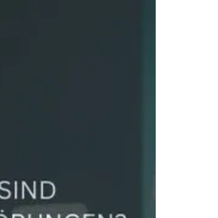
Im Stress funktionieren viele Menschen einfach
weiter – bis Körper und Geist nicht mehr
mitspielen. In diesem Beitrag erfahren Sie, wie
echte Auswege aussehen können: mit Klarheit,
Mitgefühl und konkreten Strategien, die stärken,
entlasten – und zu einem Leben führen, das
wieder Ihnen gehört.