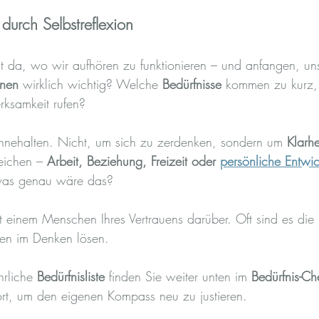
 durch Selbstreflexion
t da, wo wir aufhören zu funktionieren – und anfangen, uns
hnen
 wirklich wichtig? Welche 
Bedürfnisse
 kommen zu kurz,
rksamkeit rufen?
 innehalten. Nicht, um sich zu zerdenken, sondern um 
Klarh
eichen – 
Arbeit, Beziehung, Freizeit oder 
persönliche Entwi
was genau wäre das?
t einem Menschen Ihres Vertrauens darüber. Oft sind es die 
ten im Denken lösen.
hrliche 
Bedürfnisliste
 finden Sie weiter unten im 
Bedürfnis-Ch
ort, um den eigenen Kompass neu zu justieren.