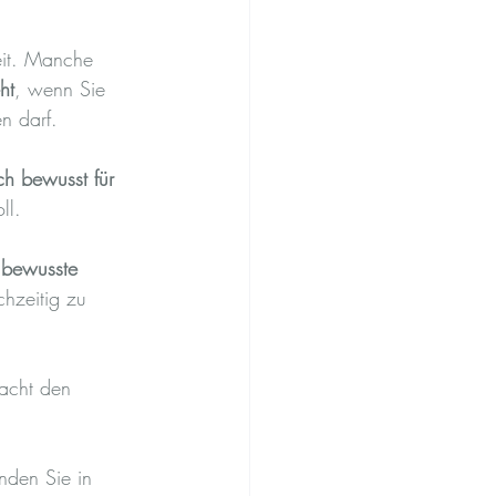
eit. Manche 
ht
, wenn Sie 
n darf.
h bewusst für 
ll.
 
bewusste 
chzeitig zu 
acht den 
nden Sie in 