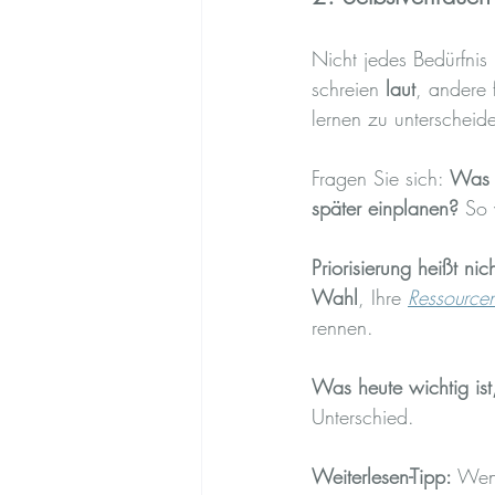
Nicht jedes Bedürfnis 
schreien 
laut
, andere f
lernen zu unterscheid
Fragen Sie sich: 
Was b
später einplanen?
 So 
Priorisierung heißt nic
Wahl
, Ihre 
Ressource
rennen.
Was heute wichtig ist
Unterschied.
Weiterlesen-Tipp:
 Wenn