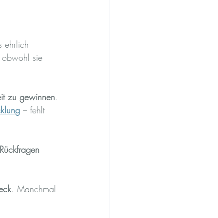
 ehrlich 
 obwohl sie 
eit zu gewinnen
. 
cklung
 – fehlt 
Rückfragen 
eck
. Manchmal 