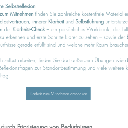
re Selbstreflexion
t zum Mitnehmen
 finden Sie zahlreiche kostenfreie Materialie
elbstvertrauen
, 
innerer Klarheit
 und 
Selbstführung
 unterstütz
m der 
Klarheits-Check
 – ein persönliches Workbook, das hi
 zu erkennen und erste Schritte klarer zu sehen – sowie der 
ürfnisse gerade erfüllt sind und welche mehr Raum brauche
h selbst arbeiten, finden Sie dort außerdem Übungen wie 
Reflexionsfragen zur Standortbestimmung und viele weitere k
ltag.
Klarheit zum Mitnehmen entdecken
 durch Priorisierung von Bedürfnissen