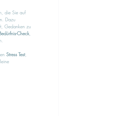
n, die Sie auf 
en. Dazu 
lft, Gedanken zu 
Bedürfnis-Check
, 
n.
den 
Stress Test
, 
leine 