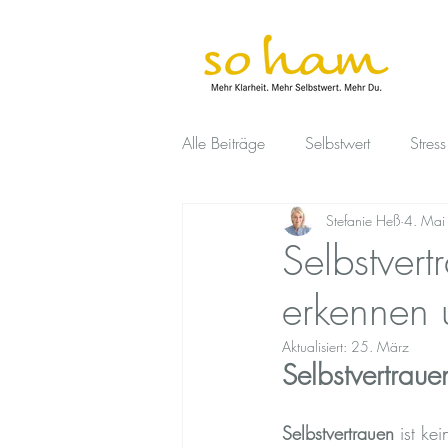
Alle Beiträge
Selbstwert
Stress
Stefanie Heß
4. Ma
Selbstfürsorge
Liebe/Gefühle
Selbstvert
erkennen 
Aktualisiert:
25. März
Selbstvertraue
Selbstvertrauen
 ist ke