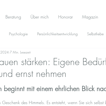
Beratung
Über mich
Honorar
Magazin
Psychologie
Persönlichkeitsentwicklung
Selbstliebe
i 2024
7 Min. Lesezeit
Depression
rauen stärken: Eigene Bedür
und ernst nehmen
n beginnt mit einem ehrlichen Blick na
in Geschenk des Himmels. Es entsteht, wenn Sie sich selbst 