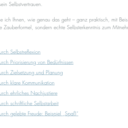
in Selbstvertrauen.
ge ich Ihnen, wie genau das geht – ganz praktisch, mit Beis
ne Zauberformel, sondern echte Selbsterkenntnis zum Mitne
urch Selbstreflexion
urch Priorisierung von Bedürfnissen
durch Zielsetzung und Planung
durch klare Kommunikation
urch ehrliches Nachjustiere
rch schriftliche Selbstarbeit
urch gelebte Freude: Beispiel „Spaß“