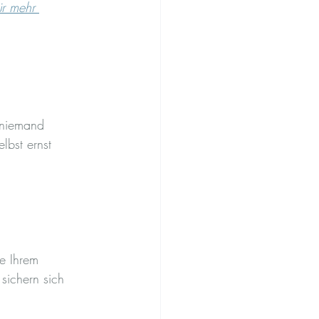
ür mehr 
t niemand 
lbst ernst 
e Ihrem 
sichern sich 