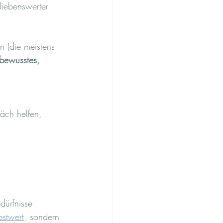
liebenswerter 
n (die meistens 
 bewusstes, 
äch helfen, 
dürfnisse 
bstwert
, sondern 