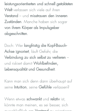
leistungsorientierten und schnell getakteten 
Welt
 verlassen sich viele auf ihren 
Verstand
 – und 
misstrauen den inneren 
Zuständen
. Manche haben sich sogar 
von ihrem Körper als Impulsgeber 
abgeschnitten
.
Doch: Wer 
langfristig die Kopf-Bauch-
Achse ignoriert
, läuft Gefahr, die 
Verbindung zu sich selbst zu verlieren
 – 
und riskiert damit 
Wohlbefinden, 
Lebensqualität und Gesundheit
.
Kann man sich denn dann überhaupt auf 
seine 
Intuition
, seine 
Gefühle
 verlassen?
Wenn etwas 
schwankt
 und 
relativ
 ist, 
könnte man meinen, es sei besser, sich 
ausschließlich am 
Verstand
 zu orientieren. 