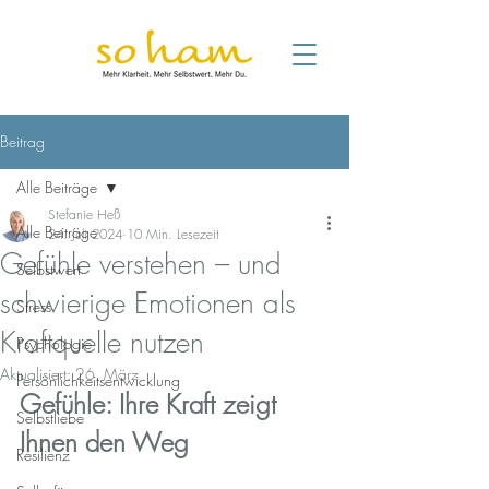
Beitrag
Alle Beiträge
Stefanie Heß
Alle Beiträge
24. Juli 2024
10 Min. Lesezeit
Gefühle verstehen – und
Selbstwert
schwierige Emotionen als
Stress
Kraftquelle nutzen
Psychologie
Aktualisiert:
26. März
Persönlichkeitsentwicklung
Gefühle: Ihre Kraft zeigt 
Selbstliebe
Ihnen den Weg
Resilienz