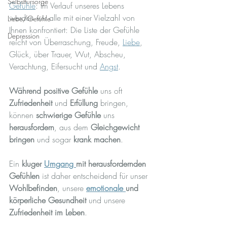
Selbstfürsorge
Gefühle
: Im Verlauf unseres Lebens 
werden wir alle mit einer Vielzahl von 
Liebe/Gefühle
Ihnen konfrontiert: Die Liste der Gefühle 
Depression
reicht von Überraschung, Freude, 
Liebe
, 
Glück, über Trauer, Wut, Abscheu, 
Verachtung, Eifersucht und 
Angst
. 
Während positive Gefühle
 uns oft 
Zufriedenheit
 und 
Erfüllung
 bringen, 
können 
schwierige Gefühle
 uns 
herausfordern
, aus dem 
Gleichgewicht 
bringen
 und sogar 
krank machen
.
Ein 
kluger 
Umgang 
mit herausfordernden 
Gefühlen
 ist daher entscheidend für unser 
Wohlbefinden
, unsere 
emotionale 
und 
körperliche Gesundheit
 und unsere 
Zufriedenheit im Leben
.