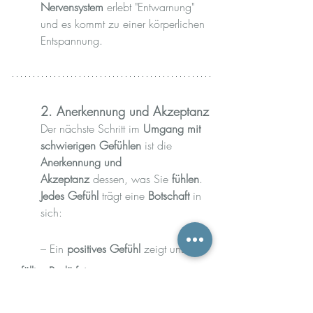
Nervensystem 
erlebt "Entwarnung" 
und es kommt zu einer körperlichen 
Entspannung.
2. Anerkennung und Akzeptanz
Der nächste Schritt im 
Umgang mit 
schwierigen Gefühlen
 ist die 
Anerkennung und 
Akzeptanz
 dessen, was Sie 
fühlen
. 
Jedes Gefühl
 trägt eine 
Botschaft
 in 
sich:
	– Ein 
positives Gefühl
 zeigt uns ein 
erfülltes Bedürfnis
.
	– Ein 
negatives Gefühl
 weist auf ein 