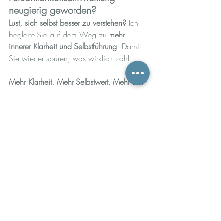
neugierig geworden?
Lust, sich selbst besser zu verstehen? 
Ich 
begleite Sie auf dem Weg zu 
mehr 
innerer Klarheit und Selbstführung
. Damit 
Sie wieder spüren, was wirklich zählt: 
Mehr Klarheit. Mehr Selbstwert. Mehr Du.
Vielleicht interessiert Sie 
auch:
12 Regeln für ein gutes Leben: Wie 
Leichtigkeit den Alltag verändert
Selbstcoaching Impuls: Vision, 
Ressourcen, Interessen, Werte