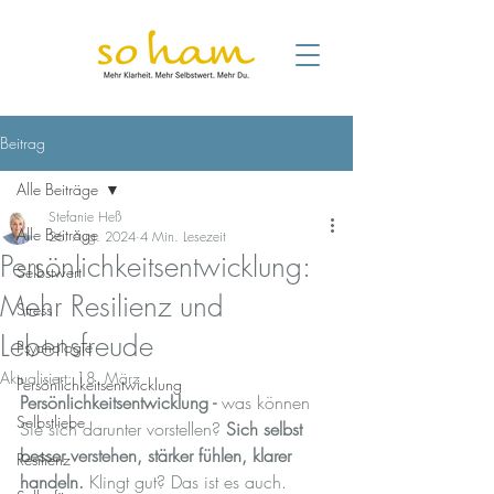
Beitrag
Alle Beiträge
Stefanie Heß
Alle Beiträge
26. Aug. 2024
4 Min. Lesezeit
Persönlichkeitsentwicklung:
Selbstwert
Mehr Resilienz und
Stress
Lebensfreude
Psychologie
Aktualisiert:
18. März
Persönlichkeitsentwicklung
Persönlichkeitsentwicklung - 
was können 
Selbstliebe
Sie sich darunter vorstellen?
 Sich selbst 
besser verstehen, stärker fühlen, klarer 
Resilienz
handeln.
 Klingt gut? Das ist es auch.