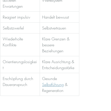
äußeren 
Wertesystem
Erwartungen
Reagiert impulsiv
Handelt bewusst
Selbstzweifel
Selbstvertrauen
Wiederholte 
Klare Grenzen & 
Konflikte
bessere 
Beziehungen
Orientierungslosigkei
Klare Ausrichtung & 
t
Entscheidungsstärke
Erschöpfung durch 
Gesunde 
Daueranspruch
Selbstführung
 & 
Regeneration