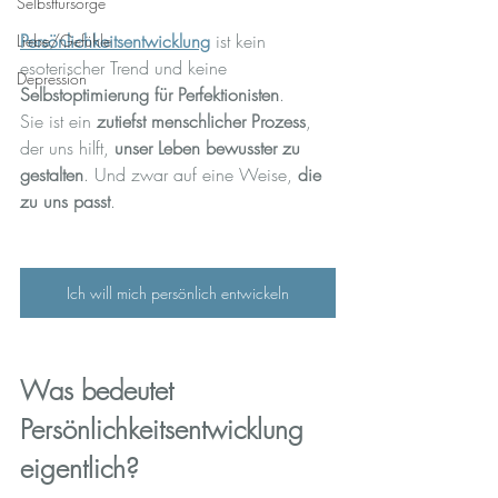
Selbstfürsorge
Persönlichkeitsentwicklung
 ist kein 
Liebe/Gefühle
esoterischer Trend und keine 
Depression
Selbstoptimierung für Perfektionisten
.
Sie ist ein 
zutiefst menschlicher Prozess
, 
der uns hilft, 
unser Leben bewusster zu 
gestalten
. Und zwar auf eine Weise, 
die 
zu uns passt
.
Ich will mich persönlich entwickeln
Was bedeutet 
Persönlichkeitsentwicklung 
eigentlich?