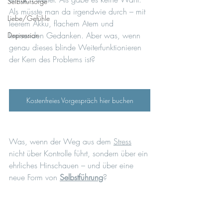
Selbstfürsorge
Als müsste man da irgendwie durch – mit 
Liebe/Gefühle
leerem Akku, flachem Atem und 
kreisenden Gedanken. Aber was, wenn 
Depression
genau dieses blinde Weiterfunktionieren 
der Kern des Problems ist?
Kostenfreies Vorgespräch hier buchen
Was, wenn der Weg aus dem 
Stress
nicht über Kontrolle führt, sondern über ein 
ehrliches Hinschauen – und über eine 
neue Form von 
Selbstführung
?