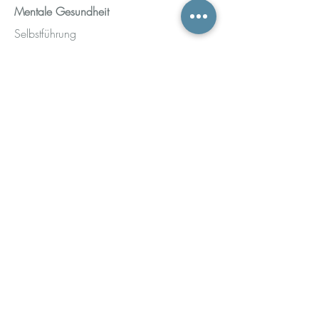
Mentale Gesundheit
Selbstführung
Psychologie
Persönlichkeitsentwicklung
Informationen
Kontakt
Termin buchen
FAQ
Kundenbewertungen
Suche